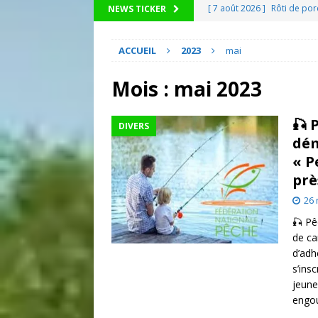
[ 7 août 2026 ]
Rôti de por
NEWS TICKER
[ 7 août 2026 ]
Cette marqu
ACCUEIL
2023
mai
que tout le monde néglige 
[ 7 août 2026 ]
Centenaire 
Mois :
mai 2023
s’ouvre au public
ACTUA
🎣 
DIVERS
[ 7 août 2026 ]
Que faire à
dém
[ 7 août 2026 ]
Canicules, 
« P
prè
l’écologie
AGRICULTEUR
26 
🎣 Pê
de ca
d’adh
s’ins
jeune
engo