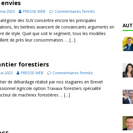
 envies
mai 2023
PRESSE WEB
Commentaires fermés
 catégorie des SUV concentre encore les principales
AUT
ations, les berlines avancent de convaincants arguments en
re de style. Quel que soit le segment, tous les modèles
illent de près leur consommation. …
[…]
ntier forestiers
ai 2023
PRESSE WEB
Commentaires fermés
ier de débardage réalisé par nos stagiaires en Brevet
ssionnel Agricole option Travaux forestiers spécialité
cteur de machines forestières …
[…]