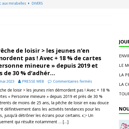
c aux mirabelles
DIVERS
e de paillassons design a créé des fans déco… grâce à un détail
à l’entrée
DIVERS
de Larsen à Cognac : le drakkar s’offre une nouvelle jeunesse et
JOU
LITES
Pêche de loisir > les jeunes n’en
 la veille du week-end ?
ACTUALITES
ENV
ordent pas ! Avec + 18 % de cartes
incendies : comment l’extrême droite en fait un argument contre
ersonne mineure » depuis 2019 et
LE 
s de 30 % d’adhér…
S
LA P
mai 2023
PRESSE WEB
Commentaires fermés
LA C
che de loisir > les jeunes n’en démordent pas ! Avec + 18 %
TOUR
rtes « Personne mineure » depuis 2019 et près de 30 %
érents de moins de 25 ans, la pêche de loisir en eau douce
NOU
crit définitivement dans les activités tendances pour les
s, jusqu’à détrôner les écrans pour certains. 👉 Un
uement qui résulte notamment …
[…]