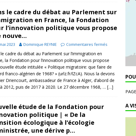
s le cadre du débat au Parlement sur
mmigration en France, la Fondation
r l’innovation politique vous propose
e nouve…
mai 2023
Dominique REYNIE
Commentaires fermés
le cadre du débat au Parlement sur l’immigration en
e, la Fondation pour l’innovation politique vous propose
ouvelle étude intitulée « Politique migratoire: que faire de
ord franco-algérien de 1968? » (urlz.fr/lZcA). Nous la devons
POU
ier Driencourt, ambassadeur de France à Alger, d’abord de
à 2012, puis de 2017 à 2020. Le 27 décembre 1968, …
[…]
PAG
A VI
velle étude de la Fondation pour
nnovation politique | « De la
nsition écologique à l’écologie
inistrée, une dérive p…