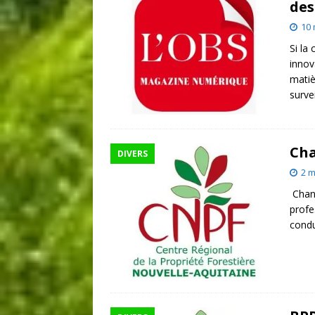
des
10 
Si la
innov
matiè
surve
Cha
DIVERS
2 m
Chant
profe
condu