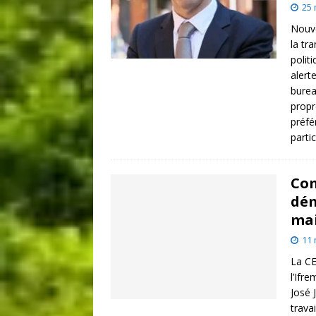
25 
Nouve
la tr
polit
alert
burea
propr
préfé
parti
Com
dém
mai
11 
La CE
l’Ifr
José 
trava