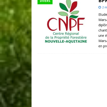
BP
DIVERS
2 m
Etude
Marsa
diplô
chant
une é
Marsa
en pr