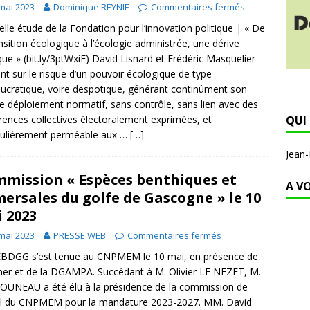
mai 2023
Dominique REYNIE
Commentaires fermés
lle étude de la Fondation pour l’innovation politique | « De
ansition écologique à l’écologie administrée, une dérive
ique » (bit.ly/3ptWxiE) David Lisnard et Frédéric Masquelier
ent sur le risque d’un pouvoir écologique de type
ucratique, voire despotique, générant continûment son
e déploiement normatif, sans contrôle, sans lien avec des
rences collectives électoralement exprimées, et
QUI 
culièrement perméable aux …
[…]
Jean
mission « Espèces benthiques et
A V
ersales du golfe de Gascogne » le 10
 2023
mai 2023
PRESSE WEB
Commentaires fermés
BDGG s’est tenue au CNPMEM le 10 mai, en présence de
emer et de la DGAMPA. Succédant à M. Olivier LE NEZET, M.
JOUNEAU a été élu à la présidence de la commission de
il du CNPMEM pour la mandature 2023-2027. MM. David