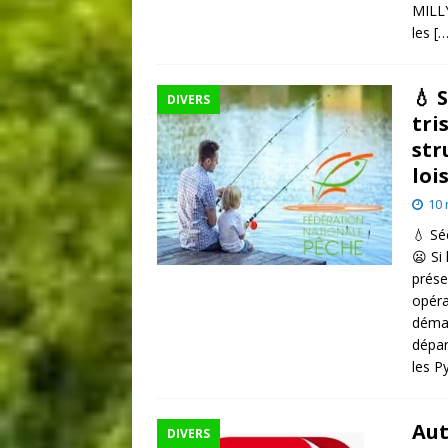
MILLY
les [
💧 
DIVERS
tri
str
loi
10 
💧 Sé
😦 Si
prése
opéra
démar
dépar
les P
Aut
DIVERS