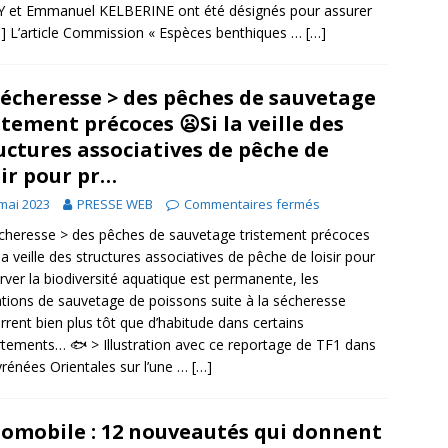
 et Emmanuel KELBERINE ont été désignés pour assurer
…] L’article Commission « Espèces benthiques …
[…]
Sécheresse > des pêches de sauvetage
stement précoces 😦Si la veille des
uctures associatives de pêche de
sir pour pr…
mai 2023
PRESSE WEB
Commentaires fermés
cheresse > des pêches de sauvetage tristement précoces
 la veille des structures associatives de pêche de loisir pour
rver la biodiversité aquatique est permanente, les
tions de sauvetage de poissons suite à la sécheresse
rent bien plus tôt que d’habitude dans certains
tements… 🐟 > Illustration avec ce reportage de TF1 dans
yrénées Orientales sur l’une …
[…]
omobile : 12 nouveautés qui donnent