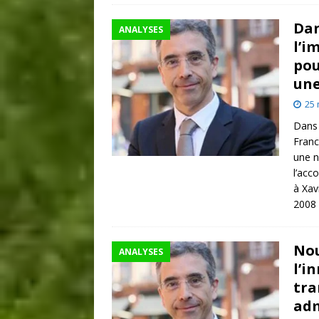
Dan
ANALYSES
l’i
pou
un
25 
Dans 
Franc
une n
l’acc
à Xav
2008 
Nou
ANALYSES
l’i
tra
adm