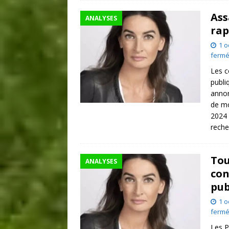
Ass
ANALYSES
rap
1 o
ferm
Les c
publi
annon
de mo
2024 
rech
Tou
ANALYSES
con
pub
1 o
ferm
Les Pa