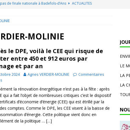
: pas de finale nationale à Badefols-d’Ans
ACTUALITES
 aux feuilles grillées en août : cette taille ciblée vous évite de
LINIE
DIVERS
u moins 38 soldats ont été tués dans des attaques revendiquées
ERDIER-MOLINIE
JOU
DIVERS
ès le DPE, voilà le CEE qui risque de
 se déclare dans un silo d’Océalia à Boisné-la-Tude
ENV
ter entre 450 et 912 euros par
age et par an
LE 
e prive la Hongrie d’électricité, le ministre de l’Énergie
ctobre 2024
Agnes VERDIER-MOLINIE
Commentaires
LA P
és
iété
AGRICULTEURS
LA C
ément la rénovation énergétique n’est pas à la fête : après
TOUR
E qui a fait l’objet de nombreuses critiques c’est le dispositif
ertificats d’économie d’énergie (CEE) qui est étrillé par la
des comptes. Comme le DPE, les CEE visent à la baisse de
NOU
nsommation d’énergie. Cette politique vient donc en
ément de la politique …
[…]