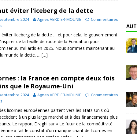
faut éviter l’iceberg de la dette
 septembre 2024
Agnes VERDIER-MOLINIE
Commentaires
és
AUT
ut éviter l’iceberg de la dette … et pour cela, le gouvernement
s’inspirer de la feuille de route de la Fondation pour
miser 30 milliards en 2025. Nous sommes maintenant au
du mur de la dette. …
[…]
ornes : la France en compte deux fois
ns que le Royaume-Uni
 septembre 2024
Agnes VERDIER-MOLINIE
Commentaires
és
es licornes européennes partent vers les Etats-Unis où
 accèdent à un plus large marché et à des financements plus
ants. Le rapport Draghi sur « Le futur de la compétitivité
éenne » fait le constat d’un manque criant de licornes en