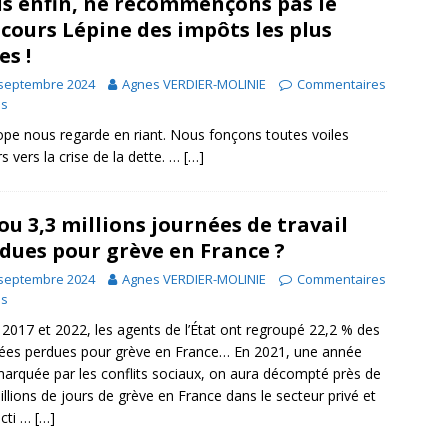
s enfin, ne recommençons pas le
cours Lépine des impôts les plus
es !
 septembre 2024
Agnes VERDIER-MOLINIE
Commentaires
és
ope nous regarde en riant. Nous fonçons toutes voiles
s vers la crise de la dette. …
[…]
 ou 3,3 millions journées de travail
dues pour grève en France ?
 septembre 2024
Agnes VERDIER-MOLINIE
Commentaires
és
 2017 et 2022, les agents de l’État ont regroupé 22,2 % des
ées perdues pour grève en France… En 2021, une année
arquée par les conflits sociaux, on aura décompté près de
illions de jours de grève en France dans le secteur privé et
ncti …
[…]