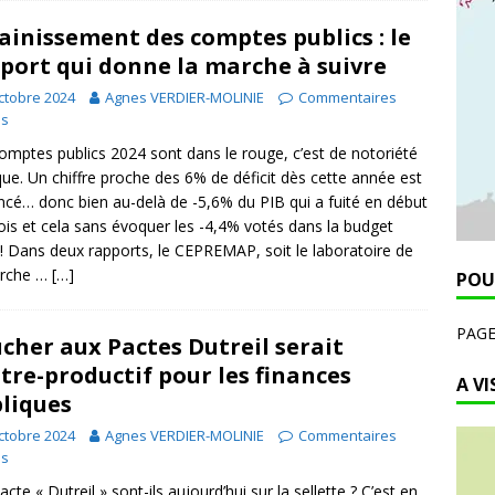
ainissement des comptes publics : le
port qui donne la marche à suivre
ctobre 2024
Agnes VERDIER-MOLINIE
Commentaires
és
omptes publics 2024 sont dans le rouge, c’est de notoriété
que. Un chiffre proche des 6% de déficit dès cette année est
cé… donc bien au-delà de -5,6% du PIB qui a fuité en début
is et cela sans évoquer les -4,4% votés dans la budget
! Dans deux rapports, le CEPREMAP, soit le laboratoire de
erche …
[…]
POU
PAG
cher aux Pactes Dutreil serait
tre-productif pour les finances
A VI
liques
ctobre 2024
Agnes VERDIER-MOLINIE
Commentaires
és
cte « Dutreil » sont-ils aujourd’hui sur la sellette ? C’est en