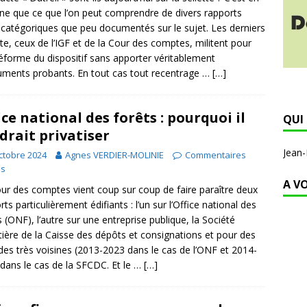
rane que ce que l’on peut comprendre de divers rapports
 catégoriques que peu documentés sur le sujet. Les derniers
te, ceux de l’IGF et de la Cour des comptes, militent pour
éforme du dispositif sans apporter véritablement
uments probants. En tout cas tout recentrage …
[…]
ice national des forêts : pourquoi il
QUI 
drait privatiser
Jean
ctobre 2024
Agnes VERDIER-MOLINIE
Commentaires
és
A V
ur des comptes vient coup sur coup de faire paraître deux
rts particulièrement édifiants : l’un sur l’Office national des
s (ONF), l’autre sur une entreprise publique, la Société
tière de la Caisse des dépôts et consignations et pour des
des très voisines (2013-2023 dans le cas de l’ONF et 2014-
dans le cas de la SFCDC. Et le …
[…]