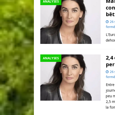
Mai
ANALYSES
con
bêt
26
ferm
L’Eur
dehor
2,4
ANALYSES
per
26
ferm
Entre
journ
peu m
2,5 m
la fo