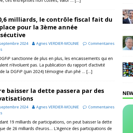
e, ces entreprises non cotées, valor …
[…]
0,6 milliards, le contrôle fiscal fait du
place pour la 3ème année
sécutive
 septembre 2024
Agnes VERDIER-MOLINIE
Commentaires
és
 DGFiP sanctionne de plus en plus, les encaissements qui en
lent n’évoluent pas. La publication du rapport d’activité
de la DGFiP (juin 2024) témoigne d’un phé …
[…]
re baisser la dette passera par des
NEW
vatisations
 septembre 2024
Agnes VERDIER-MOLINIE
Commentaires
és
dant 19 milliards de participations, on peut baisser la dette
que de 26 milliards d’euros… L’Agence des participations de