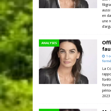
filig
aussi
en da
une r
d’arg
Off
ANALYSES
fau
1 o
ferm
La Co
rappo
forêt
fores
pério
2023 