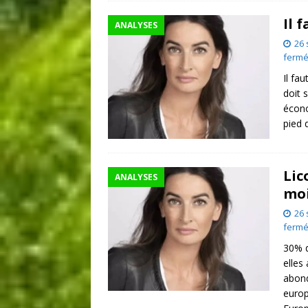
Il 
ANALYSES
26
ferm
Il fa
doit 
écono
pied 
Lic
ANALYSES
moi
26
ferm
30% d
elles
abond
europ