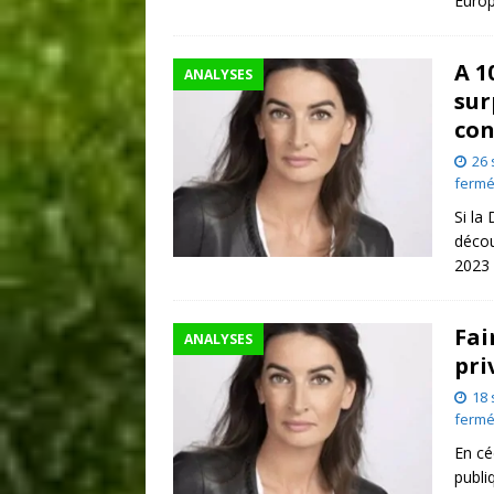
Europ
A 1
ANALYSES
sur
con
26
ferm
Si la
décou
2023 
Fai
ANALYSES
pri
18
ferm
En cé
publi