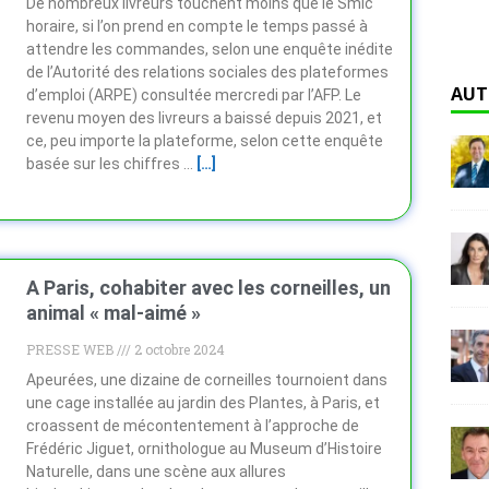
De nombreux livreurs touchent moins que le Smic
horaire, si l’on prend en compte le temps passé à
attendre les commandes, selon une enquête inédite
de l’Autorité des relations sociales des plateformes
AUT
d’emploi (ARPE) consultée mercredi par l’AFP. Le
revenu moyen des livreurs a baissé depuis 2021, et
ce, peu importe la plateforme, selon cette enquête
basée sur les chiffres …
[…]
A Paris, cohabiter avec les corneilles, un
animal « mal-aimé »
PRESSE WEB
2 octobre 2024
Apeurées, une dizaine de corneilles tournoient dans
une cage installée au jardin des Plantes, à Paris, et
croassent de mécontentement à l’approche de
Frédéric Jiguet, ornithologue au Museum d’Histoire
Naturelle, dans une scène aux allures