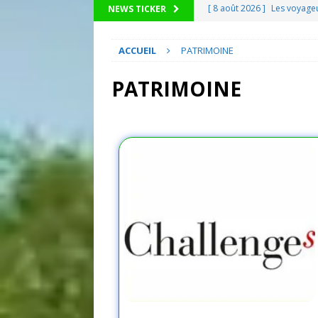
[ 8 août 2026 ]
Ces 7 geste
NEWS TICKER
bien plus luxueuse sans c
ACCUEIL
PATRIMOINE
[ 8 août 2026 ]
Football : 
cancer à 68 ans
DIVERS
PATRIMOINE
[ 8 août 2026 ]
J’ai écrasé
mois d’août : trois semain
DIVERS
[ 8 août 2026 ]
Hébergement
ville de Strasbourg pour «
[ 8 août 2026 ]
Les voyageu
DIVERS