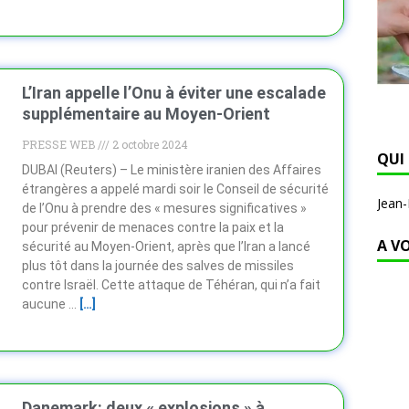
L’Iran appelle l’Onu à éviter une escalade
supplémentaire au Moyen-Orient
PRESSE WEB
2 octobre 2024
QUI 
DUBAI (Reuters) – Le ministère iranien des Affaires
étrangères a appelé mardi soir le Conseil de sécurité
Jean
de l’Onu à prendre des « mesures significatives »
pour prévenir de menaces contre la paix et la
A V
sécurité au Moyen-Orient, après que l’Iran a lancé
plus tôt dans la journée des salves de missiles
contre Israël. Cette attaque de Téhéran, qui n’a fait
aucune …
[…]
Danemark: deux « explosions » à