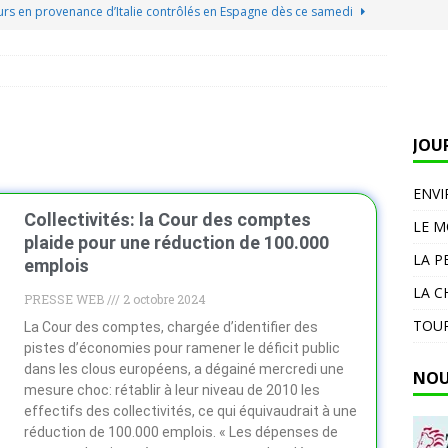
s de peinture que les designers adorent rendent votre maison
hanger un seul meuble
DIVERS
Jorge Messi, le père et agent de Lionel Messi, est décédé d’un
JOU
 toutes ces petites bêtes à pince cachées dans mes pêches tout le
es plus tard, mes jeunes pousses étaient noires de pucerons
ENV
Collectivités: la Cour des comptes
LE 
plaide pour une réduction de 100.000
 d’urgence : l’État condamné à verser plus de 500 000 euros à la
LA P
emplois
 carence »
DIVERS
LA C
PRESSE WEB
2 octobre 2024
rs en provenance d’Italie contrôlés en Espagne dès ce samedi
TOUR
La Cour des comptes, chargée d’identifier des
pistes d’économies pour ramener le déficit public
dans les clous européens, a dégainé mercredi une
NOU
mesure choc: rétablir à leur niveau de 2010 les
effectifs des collectivités, ce qui équivaudrait à une
réduction de 100.000 emplois. « Les dépenses de