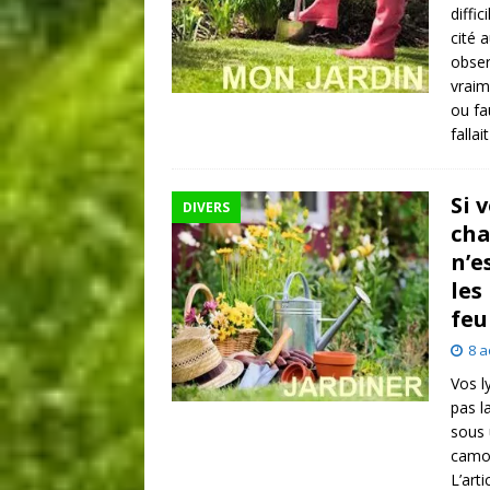
diffi
cité 
obser
vraim
ou fa
fallai
Si 
DIVERS
cha
n’e
les
feu
8 a
Vos l
pas l
sous 
camou
L’art