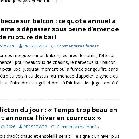
’article Je payais quelqu’un …
[…]
becue sur balcon : ce quota annuel à
jamais dépasser sous peine d’amende
de rupture de bail
oût 2026
PRESSE WEB
Commentaires fermés
ur des merguez sur un balcon, les rires des amis, l’été qui
nce : pour beaucoup de citadins, le barbecue sur balcon
n petit luxe. Jusqu’au moment où la fumée s’engouffre dans
nêtre du voisin du dessus, qui menace d’appeler le syndic ou
lleur. Entre droit au grill et droit à l’air frais, les juges ont été
dicton du jour : « Temps trop beau en
t annonce l’hiver en courroux »
oût 2026
PRESSE WEB
Commentaires fermés
is d’août chaud et ensoleillé serait-il le signe d’un hiver plus