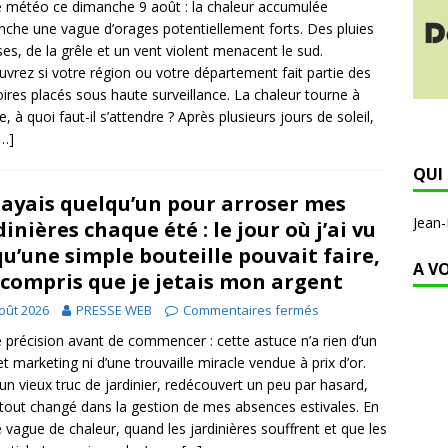
e météo ce dimanche 9 août : la chaleur accumulée
nche une vague d’orages potentiellement forts. Des pluies
ses, de la grêle et un vent violent menacent le sud.
vrez si votre région ou votre département fait partie des
toires placés sous haute surveillance. La chaleur tourne à
e, à quoi faut-il s’attendre ? Après plusieurs jours de soleil,
[…]
QUI 
payais quelqu’un pour arroser mes
Jean
dinières chaque été : le jour où j’ai vu
qu’une simple bouteille pouvait faire,
A V
i compris que je jetais mon argent
oût 2026
PRESSE WEB
Commentaires fermés
e précision avant de commencer : cette astuce n’a rien d’un
t marketing ni d’une trouvaille miracle vendue à prix d’or.
 un vieux truc de jardinier, redécouvert un peu par hasard,
 tout changé dans la gestion de mes absences estivales. En
e vague de chaleur, quand les jardinières souffrent et que les