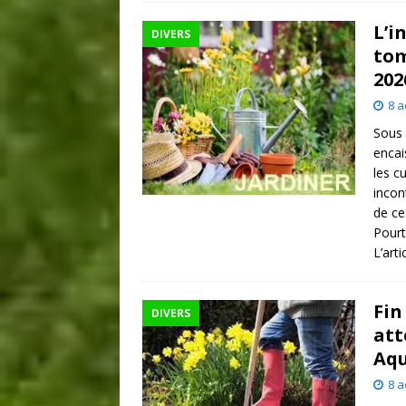
L’i
DIVERS
tom
202
8 a
Sous 
encai
les c
incon
de ce
Pourt
L’art
Fin
DIVERS
att
Aqu
8 a