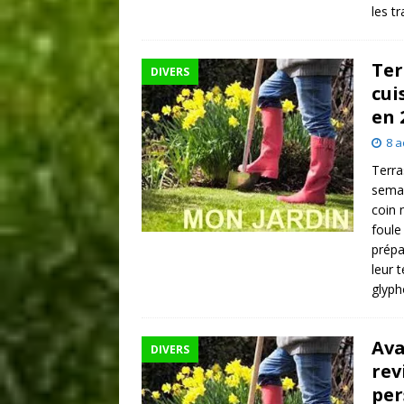
les t
Ter
DIVERS
cui
en 
8 a
Terra
semai
coin 
foule
prépa
leur 
glyp
Ava
DIVERS
rev
per