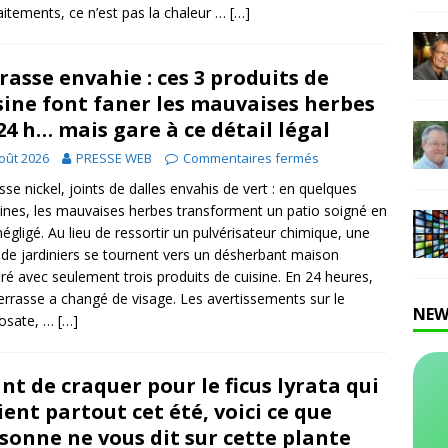
raitements, ce n’est pas la chaleur …
[…]
rasse envahie : ces 3 produits de
sine font faner les mauvaises herbes
24 h… mais gare à ce détail légal
oût 2026
PRESSE WEB
Commentaires fermés
sse nickel, joints de dalles envahis de vert : en quelques
nes, les mauvaises herbes transforment un patio soigné en
négligé. Au lieu de ressortir un pulvérisateur chimique, une
 de jardiniers se tournent vers un désherbant maison
ré avec seulement trois produits de cuisine. En 24 heures,
terrasse a changé de visage. Les avertissements sur le
NEW
hosate, …
[…]
nt de craquer pour le ficus lyrata qui
ient partout cet été, voici ce que
sonne ne vous dit sur cette plante