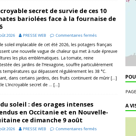
ncroyable secret de survie de ces 10
ates bariolées face à la fournaise de
6
oût 2026
PRESSE WEB
Commentaires fermés
le soleil implacable de cet été 2026, les potagers français
ssent une nouvelle vague de chaleur qui met à rude épreuve
ultures les plus emblématiques. La tomate, reine
testée des jardins de l’Hexagone, souffre particulièrement
s températures qui dépassent régulièrement les 38 °C.
POU
ant, dans certains jardins, des fruits continuent de mûrir […]
icle L’incroyable secret de …
[…]
PAG
 du soleil : des orages intenses
A VI
endus en Occitanie et en Nouvelle-
itaine ce dimanche 9 août
oût 2026
PRESSE WEB
Commentaires fermés