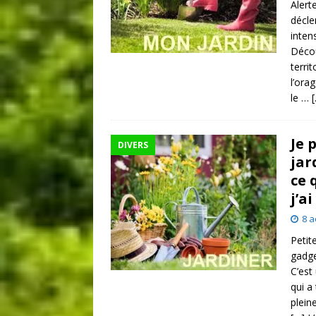
Alert
décle
inten
Décou
terri
l’orag
le …
Je 
DIVERS
jar
ce 
j’a
8 a
Petit
gadge
C’est
qui a
plein