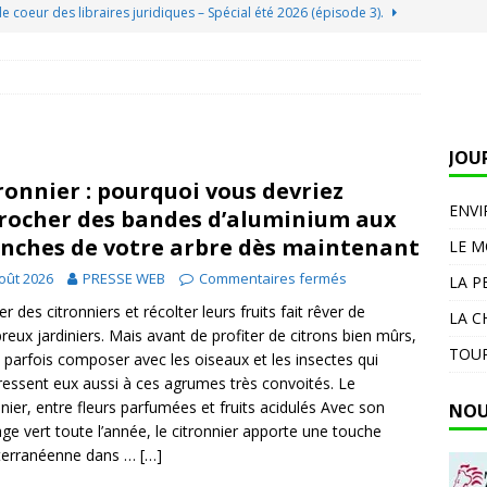
e coeur des libraires juridiques – Spécial été 2026 (épisode 3).
e coeur des libraires juridiques – Spécial été 2026 (épisode 3).
JOU
: pourquoi vous devriez accrocher des bandes d’aluminium aux
ronnier : pourquoi vous devriez
ès maintenant
DIVERS
ENV
rocher des bandes d’aluminium aux
nt. « On parle de milliards d’euros » : la FNSEA réclame un plan
nches de votre arbre dès maintenant
LE 
teurs
DIVERS
oût 2026
PRESSE WEB
Commentaires fermés
LA P
el, l’amour des animaux au cœur de la révolution
er des citronniers et récolter leurs fruits fait rêver de
LA C
eux jardiniers. Mais avant de profiter de citrons bien mûrs,
TOUR
ut parfois composer avec les oiseaux et les insectes qui
éressent eux aussi à ces agrumes très convoités. Le
nnier, entre fleurs parfumées et fruits acidulés Avec son
NOU
lage vert toute l’année, le citronnier apporte une touche
terranéenne dans …
[…]