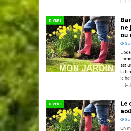
[…] L
Bar
DIVERS
ne 
ou 
8 a
L’ode
comme
est u
la fe
le bai
…
[…]
Le 
DIVERS
aoû
8 a
Un mo