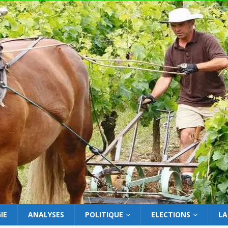
IE
ANALYSES
POLITIQUE
ELECTIONS
LA