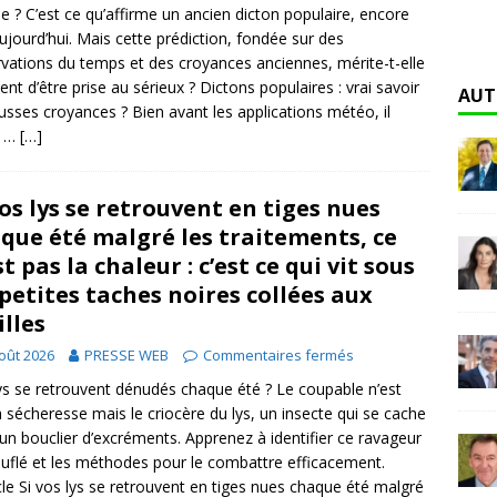
cile ? C’est ce qu’affirme un ancien dicton populaire, encore
aujourd’hui. Mais cette prédiction, fondée sur des
vations du temps et des croyances anciennes, mérite-t-elle
ent d’être prise au sérieux ? Dictons populaires : vrai savoir
AUT
usses croyances ? Bien avant les applications météo, il
t …
[…]
vos lys se retrouvent en tiges nues
que été malgré les traitements, ce
st pas la chaleur : c’est ce qui vit sous
 petites taches noires collées aux
illes
oût 2026
PRESSE WEB
Commentaires fermés
ys se retrouvent dénudés chaque été ? Le coupable n’est
a sécheresse mais le criocère du lys, un insecte qui se cache
un bouclier d’excréments. Apprenez à identifier ce ravageur
flé et les méthodes pour le combattre efficacement.
icle Si vos lys se retrouvent en tiges nues chaque été malgré